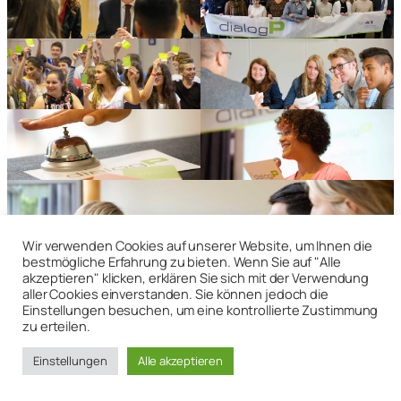
Wir verwenden Cookies auf unserer Website, um Ihnen die
bestmögliche Erfahrung zu bieten. Wenn Sie auf "Alle
akzeptieren" klicken, erklären Sie sich mit der Verwendung
aller Cookies einverstanden. Sie können jedoch die
Einstellungen besuchen, um eine kontrollierte Zustimmung
zu erteilen.
Kontakt
Datenschutz
Impressum
Einstellungen
Alle akzeptieren